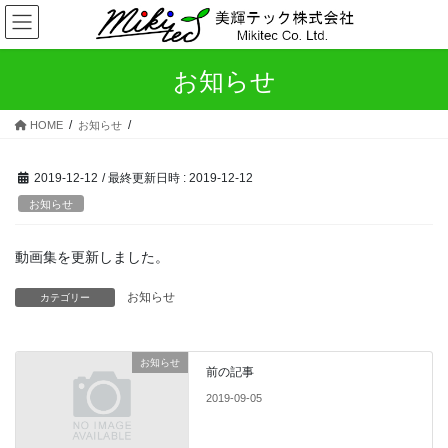
コ
ナ
ン
ビ
テ
ゲ
ン
ー
お知らせ
ツ
シ
へ
ョ
HOME
お知らせ
ス
ン
キ
に
ッ
移
2019-12-12
/ 最終更新日時 :
2019-12-12
プ
動
お知らせ
動画集を更新しました。
お知らせ
カテゴリー
お知らせ
前の記事
2019-09-05