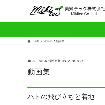
コ
ナ
ン
ビ
テ
ゲ
ン
ー
ツ
シ
へ
ョ
ス
ン
HOME
Movies
動画集
キ
に
ッ
移
プ
動
2019-09-05
/ 最終更新日時 :
2020-06-25
動画集
ハトの飛び立ちと着地