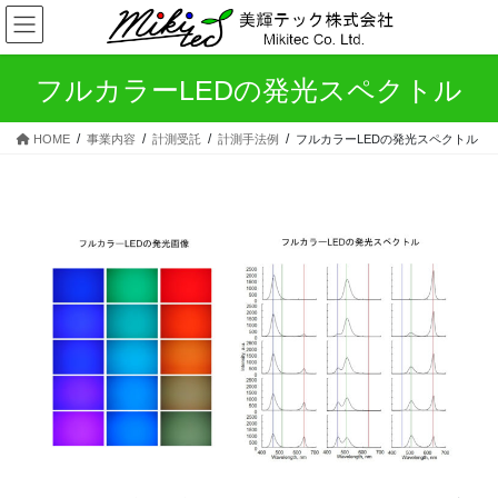
コ
ナ
ン
ビ
テ
ゲ
ン
ー
フルカラーLEDの発光スペクトル
ツ
シ
へ
ョ
HOME
事業内容
計測受託
計測手法例
フルカラーLEDの発光スペクトル
ス
ン
キ
に
ッ
移
プ
動