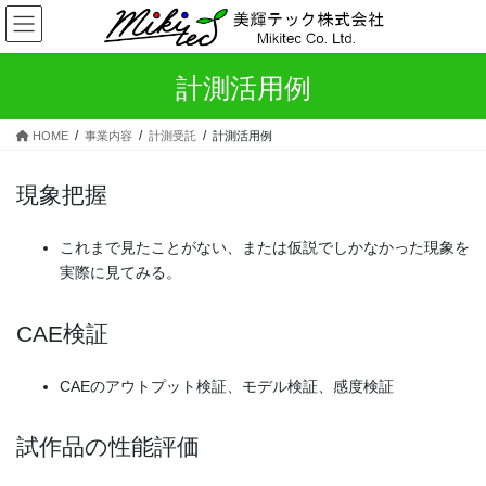
コ
ナ
ン
ビ
テ
ゲ
ン
ー
計測活用例
ツ
シ
へ
ョ
HOME
事業内容
計測受託
計測活用例
ス
ン
キ
に
現象把握
ッ
移
プ
動
これまで見たことがない、または仮説でしかなかった現象を
実際に見てみる。
CAE検証
CAEのアウトプット検証、モデル検証、感度検証
試作品の性能評価